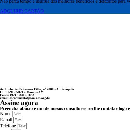
Não perca tempo e usufrua dos melhores benefícios e descontos para voc
ADQUIRIR CARTÃO
Av. Umberto Calderaro Filho, nº 2000 - Adrianópolis
CEP: 69057-021 - Manaus/AM
Fones: (92) 9 8409.1888
email: atendimento@caa-am.org.br
Assine agora
Preencha abaixo e um de nossos consultores irá lhe contatar logo 
Nome
E-mail
Telefone