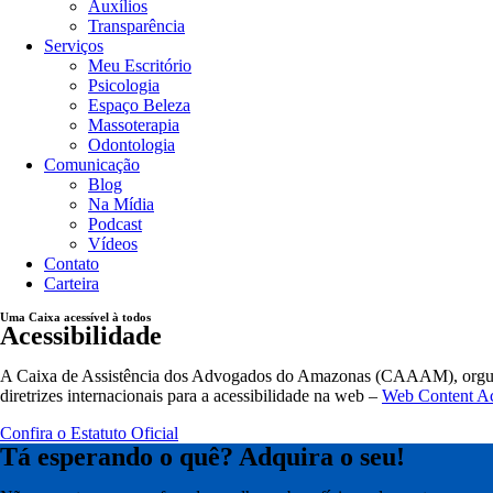
Auxílios
Transparência
Serviços
Meu Escritório
Psicologia
Espaço Beleza
Massoterapia
Odontologia
Comunicação
Blog
Na Mídia
Podcast
Vídeos
Contato
Carteira
Uma Caixa acessível à todos
Acessibilidade
A Caixa de Assistência dos Advogados do Amazonas (CAAAM), orgulho
diretrizes internacionais para a acessibilidade na web –
Web Content Ac
Confira o Estatuto Oficial
Tá esperando o quê? Adquira o seu!