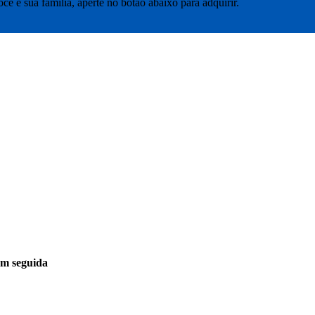
ê e sua família, aperte no botão abaixo para adquirir.
em seguida