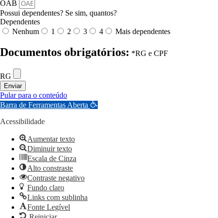
OAB
Possui dependentes? Se sim, quantos?
Dependentes
Nenhum
1
2
3
4
Mais dependentes
Documentos obrigatórios:
*RG e CPF
RG
Enviar
Pular para o conteúdo
Barra de Ferramentas Aberta
Acessibilidade
Aumentar texto
Diminuir texto
Escala de Cinza
Alto constraste
Contraste negativo
Fundo claro
Links com sublinha
Fonte Legível
Reiniciar