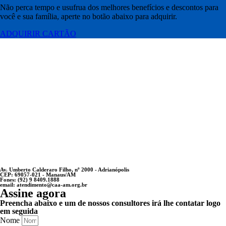
Não perca tempo e usufrua dos melhores benefícios e descontos para
você e sua família, aperte no botão abaixo para adquirir.
ADQUIRIR CARTÃO
Av. Umberto Calderaro Filho, nº 2000 - Adrianópolis
CEP: 69057-021 - Manaus/AM
Fones: (92) 9 8409.1888
email: atendimento@caa-am.org.br
Assine agora
Preencha abaixo e um de nossos consultores irá lhe contatar logo
em seguida
Nome