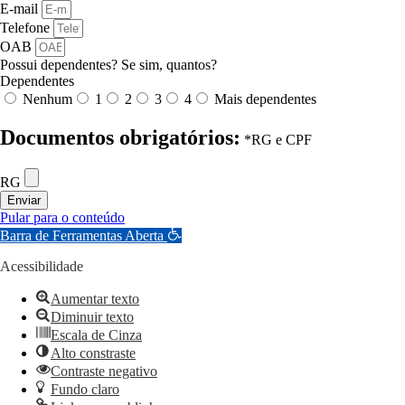
E-mail
Telefone
OAB
Possui dependentes? Se sim, quantos?
Dependentes
Nenhum
1
2
3
4
Mais dependentes
Documentos obrigatórios:
*RG e CPF
RG
Enviar
Pular para o conteúdo
Barra de Ferramentas Aberta
Acessibilidade
Aumentar texto
Diminuir texto
Escala de Cinza
Alto constraste
Contraste negativo
Fundo claro