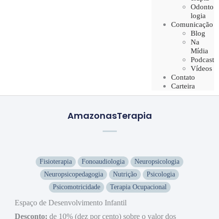
Odonto
logia
Comunicação
Blog
Na
Mídia
Podcast
Vídeos
Contato
Carteira
AmazonasTerapia
Fisioterapia
Fonoaudiologia
Neuropsicologia
Neuropsicopedagogia
Nutrição
Psicologia
Psicomotricidade
Terapia Ocupacional
Espaço de Desenvolvimento Infantil
Desconto:
de 10% (dez por cento) sobre o valor dos