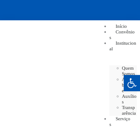
Início
Convênio
s
Institucion
al
Quem
Somos
Barra de Ferramentas Aberta
Acessi
bilidad
e
Auxílio
s
Transp
arência
Serviço
s