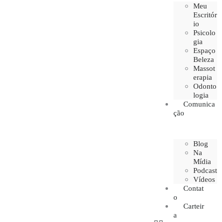
Meu
Escritór
io
Psicolo
gia
Espaço
Beleza
Massot
erapia
Odonto
logia
Comunica
ção
Blog
Na
Mídia
Podcast
Vídeos
Contat
o
Carteir
a