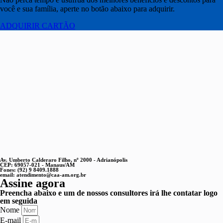
você e sua família, aperte no botão abaixo para adquirir.
ADQUIRIR CARTÃO
Av. Umberto Calderaro Filho, nº 2000 - Adrianópolis
CEP: 69057-021 - Manaus/AM
Fones: (92) 9 8409.1888
email: atendimento@caa-am.org.br
Assine agora
Preencha abaixo e um de nossos consultores irá lhe contatar logo
em seguida
Nome
E-mail