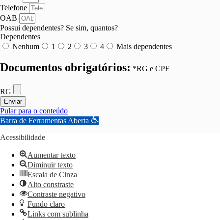
Telefone
OAB
Possui dependentes? Se sim, quantos?
Dependentes
Nenhum
1
2
3
4
Mais dependentes
Documentos obrigatórios:
*RG e CPF
RG
Enviar
Pular para o conteúdo
Barra de Ferramentas Aberta
Acessibilidade
Aumentar texto
Diminuir texto
Escala de Cinza
Alto constraste
Contraste negativo
Fundo claro
Links com sublinha