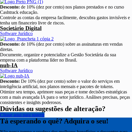
Desconto:
de 10% (dez por cento) nos planos prestados e no curso
Cashtrack educação.
Controle as contas da empresa facilmente, descubra gastos invisíveis e
tenha um financeiro livre de riscos.
Societário Digital
Software Jurídico
Desconto:
de 10% (dez por cento) sobre as assinaturas em vendas
diretas.
Documente, organize e potencialize a Gestão Societária da sua
empresa com a plataforma líder no Brasil.
nub-IA
Software Jurídico
Desconto:
De 10% (dez por cento) sobre o valor do serviços em
inteligência artificial, nos planos mensais e pacotes de tokens.
Otimize seu tempo, aprimore suas peças e tome decisões estratégicas
com a mais avançada IA para o setor jurídico. Análises precisas, peças
consistentes e insights poderosos.
Dúvidas ou sugestões de alteração?
Clique aqui para sugerir
Tá esperando o quê? Adquira o seu!
Não perca tempo e usufrua dos melhores benefícios e descontos para