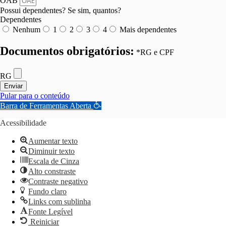
OAB
Possui dependentes? Se sim, quantos?
Dependentes
Nenhum
1
2
3
4
Mais dependentes
Documentos obrigatórios:
*RG e CPF
RG
Enviar
Pular para o conteúdo
Barra de Ferramentas Aberta
Acessibilidade
Aumentar texto
Diminuir texto
Escala de Cinza
Alto constraste
Contraste negativo
Fundo claro
Links com sublinha
Fonte Legível
Reiniciar