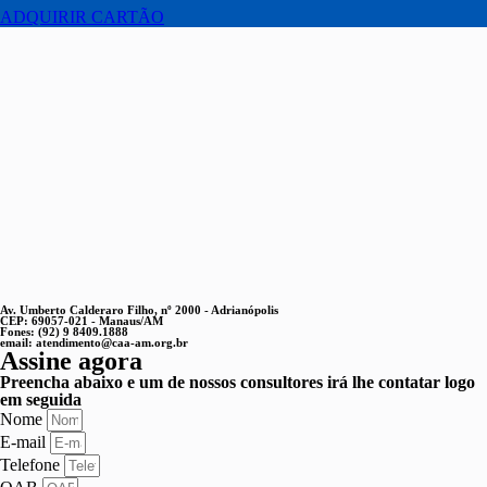
ADQUIRIR CARTÃO
Av. Umberto Calderaro Filho, nº 2000 - Adrianópolis
CEP: 69057-021 - Manaus/AM
Fones: (92) 9 8409.1888
email: atendimento@caa-am.org.br
Assine agora
Preencha abaixo e um de nossos consultores irá lhe contatar logo
em seguida
Nome
E-mail
Telefone