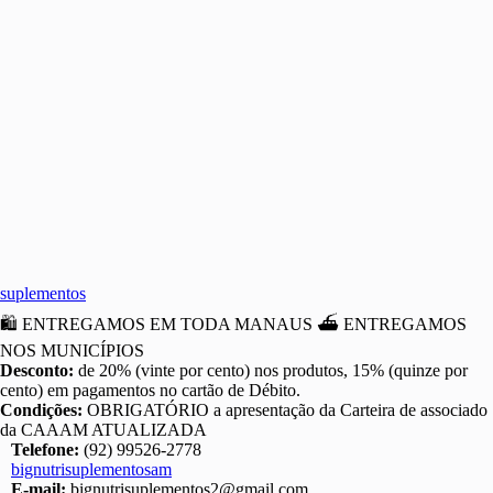
suplementos
🛍 ENTREGAMOS EM TODA MANAUS ⛴️ ENTREGAMOS
NOS MUNICÍPIOS
Desconto:
de 20% (vinte por cento) nos produtos, 15% (quinze por
cento) em pagamentos no cartão de Débito.
Condições:
OBRIGATÓRIO a apresentação da Carteira de associado
da CAAAM ATUALIZADA
Telefone:
(92) 99526-2778
bignutrisuplementosam
E-mail:
bignutrisuplementos2@gmail.com