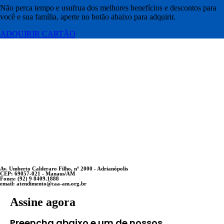
Não perca tempo e usufrua dos melhores benefícios e descontos para
você e sua família, aperte no botão abaixo para adquirir.
ADQUIRIR CARTÃO
Av. Umberto Calderaro Filho, nº 2000 - Adrianópolis
CEP: 69057-021 - Manaus/AM
Fones: (92) 9 8409.1888
email: atendimento@caa-am.org.br
Assine agora
Preencha abaixo e um de nossos