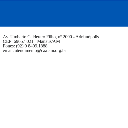
Av. Umberto Calderaro Filho, nº 2000 - Adrianópolis
CEP: 69057-021 - Manaus/AM
Fones: (92) 9 8409.1888
email: atendimento@caa-am.org.br
Assine agora
Preencha Abaixo E Um De Nossos Consultores
Irá Lhe Contatar Logo Em Seguida
Possui dependentes? Se sim, quantos?