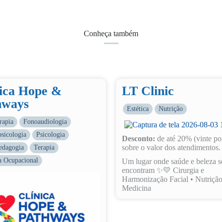
Conheça também
nica Hope &
LT Clinic
hways
Estética
Nutrição
rapia
Fonoaudiologia
sicologia
Psicologia
Desconto:
de até 20% (vinte po
sobre o valor dos atendimentos.
edagogia
Terapia
a Ocupacional
Um lugar onde saúde e beleza s
encontram ✨💛 Cirurgia e
Harmonização Facial • Nutrição
Medicina