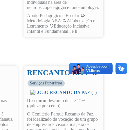
individuais na área de
neuropsicopedagogia e fonoaudiologia.
Apoio Pedagógico e Escolar 🧩
Metodologia ABA 📝Alfabetização e
Letramento 🩵Educação Inclusiva
Infantil e Fundamental l e ll
RENCANTO DA PAZ
Serviços Funerários
 nas
Desconto:
desconto de até 15%
(quinze por cento).
 à
O Cemitério Parque Recanto da Paz,
Manaus.
foi idealizado da vocação de um grupo
ntos
de empresários visionários para os
iso e
serviços póstumos. Tendo como foco