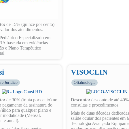
to:
de 15% (quinze por cento)
 valor dos atendimentos.
Pediátrico Especializado em
A baseada em evidências
ão e Plano Terapêutico
ual
si
VISOCLIN
re Jurídico
Oftalmologia
to:
de 30% (trinta por cento) no
Desconto:
desconto de até 40%
o pagamento da assinatura do
consultas e procedimentos.
Válido para qualquer plano e
Mais de duas décadas dedicadas
r modalidade (Mensal.
saúde ocular dos pacientes em 
al e anual).
Tecnologia Avançada Equipame
 usar várias ferramentas
modernos para diagnóstico prec