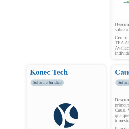
Descon
sobre o
Centro 
TEA AB
Avaliaç
Individ
Konec Tech
Cau
Software Jurídico
Softwa
Descon
primeir
Causi. 
qualque
trimestr
Pare de