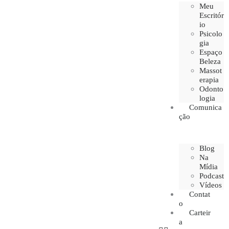
Meu
Escritór
io
Psicolo
gia
Espaço
Beleza
Massot
erapia
Odonto
logia
Comunica
ção
Blog
Na
Mídia
Podcast
Vídeos
Contat
o
Carteir
a