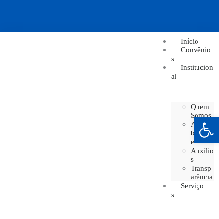
Início
Convênio
s
Institucion
al
Quem
Somos
Barra de Ferramentas Aberta
Acessi
bilidad
e
Auxílio
s
Transp
arência
Serviço
s