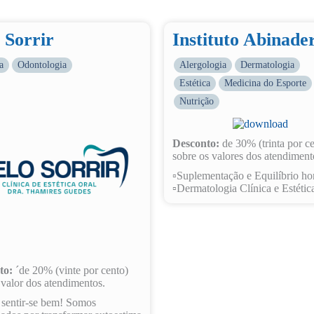
 Sorrir
Instituto Abinade
a
Odontologia
Alergologia
Dermatologia
Estética
Medicina do Esporte
Nutrição
Desconto:
de 30% (trinta por c
sobre os valores dos atendiment
▫️Suplementação e Equilíbrio h
▫️Dermatologia Clínica e Estétic
to:
´de 20% (vinte por cento)
 valor dos atendimentos.
é sentir-se bem! Somos