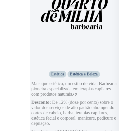
Estética
Estética e Beleza
Mais que estética, um estilo de vida. Barbearia
pioneira especializada em terapias capilares
com produtos naturais.🌿
Desconto:
De 12% (doze por cento) sobre o
valor dos serviços de alto padrão abrangendo
cortes de cabelo, barba, terapias capilares,
estética facial e corporal, manicure, pedicure e
depilação.