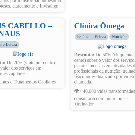
ados por transformar autoestima
teses, clareamento e Invisalign.
S CABELLO –
Clínica Ômega
NAUS
Estética e Beleza
Nutrição
ca e Beleza
Desconto:
De 50% (cinquenta 
cento) sobre o valor dos serviç
to:
De 20% (vinte por cento)
pacotes mensais em atividades 
 valor dos serviços em
profissionais da nutrição, treina
ntes capilares.
físico individualizado por vídeo
antes e Tratamentos Capilares
chamada.
🌍+ 40.000 vidas transformada
consultoria com nutricionista
+treinador.