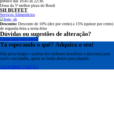
público das 16:45 às 22:30.
Dona da 5ª melhor pizza do Brasil
SH BUFFET
Serviços Alimentícios
Desconto:
Desconto de 10% (dez por cento) a 15% (quinze por cento)
de segunda-feira a sexta-feira
Dúvidas ou sugestões de alteração?
Clique aqui para sugerir
Tá esperando o quê? Adquira o seu!
Não perca tempo e usufrua dos melhores benefícios e descontos para
você e sua família, aperte no botão abaixo para adquirir.
ADQUIRIR CARTÃO