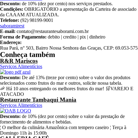
Desconto:
de 10% (dez por cento) nos serviços prestados.
Condições:
OBRIGATÓRIO a apresentação da Carteira de associado
da CAAAM ATUALIZADA.
Telefone:
(92) 98199-9001
saboramirest
E-mail:
contato@restaurantesaborami.com.br
Forma de Pagamento:
debito | credito | pix | dinheiro
Endereço:
Rua Pará, n° 503, Bairro Nossa Senhora das Graças, CEP: 69.053-575
Conheça também
R&R Mariscos
Serviços Alimentícios
Desconto:
De até 13% (treze por cento) sobre o valor dos produtos
selecionados como frutos do mar e outros, solicite nossa tabela.
🦐 Há 10 anos entregando os melhores frutos do mar! 🛒VAREJO E
ATACADO
Restaurante Tambaqui Mania
Serviços Alimentícios
Desconto:
de 10% (dez por cento) sobre o valor da prestação de
fornecimento de alimentos e bebidas.
¦ O melhor da culinária Amazônica com tempero caseiro ¦ Terça à
Domingo 11h às 15:00h