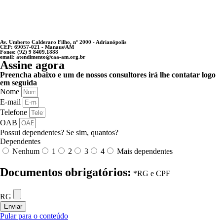
Av. Umberto Calderaro Filho, nº 2000 - Adrianópolis
CEP: 69057-021 - Manaus/AM
Fones: (92) 9 8409.1888
email: atendimento@caa-am.org.br
Assine agora
Preencha abaixo e um de nossos consultores irá lhe contatar logo
em seguida
Nome
E-mail
Telefone
OAB
Possui dependentes? Se sim, quantos?
Dependentes
Nenhum
1
2
3
4
Mais dependentes
Documentos obrigatórios:
*RG e CPF
RG
Enviar
Pular para o conteúdo