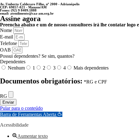
Av. Umberto Calderaro Filho, nº 2000 - Adrianópolis
CEP: 69057-021 - Manaus/AM
Fones: (92) 9 8409.1888
email: atendimento@caa-am.org.br
Assine agora
Preencha abaixo e um de nossos consultores irá lhe contatar logo 
Nome
E-mail
Telefone
OAB
Possui dependentes? Se sim, quantos?
Dependentes
Nenhum
1
2
3
4
Mais dependentes
Documentos obrigatórios:
*RG e CPF
RG
Enviar
Pular para o conteúdo
Barra de Ferramentas Aberta
Acessibilidade
Aumentar texto