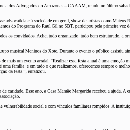
tência dos Advogados do Amazonas – CAAAM, reuniu no último sábado (
sse advocatícia e à sociedade em geral, show de artistas como Mateus Ri
entos do Programa do Raul Gil no SBT. participou pela primeira vez d
todos os convidados. Achei tudo organizado, tudo bem estruturado, a orn
upo musical Meninos do Xote. Durante o evento o público assistiu ain
de mais um evento arraial. “Realizar essa festa anual é uma emoção
 é uma família, e em tudo o que realizamos, oferecemos sempre o melhor
ção da festa.”, enfatizou.
 de caridade. Esse ano, a Casa Mamãe Margarida recebeu a ajuda. A ent
associação.
vulnerabilidade social e com vínculos familiares rompidos. A institui