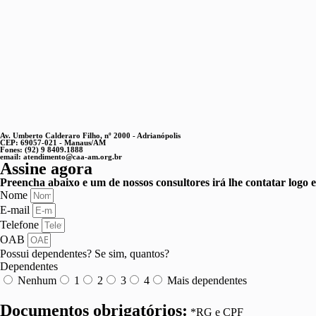
Av. Umberto Calderaro Filho, nº 2000 - Adrianópolis
CEP: 69057-021 - Manaus/AM
Fones: (92) 9 8409.1888
email: atendimento@caa-am.org.br
Assine agora
Preencha abaixo e um de nossos consultores irá lhe contatar logo 
Nome
E-mail
Telefone
OAB
Possui dependentes? Se sim, quantos?
Dependentes
Nenhum
1
2
3
4
Mais dependentes
Documentos obrigatórios:
*RG e CPF