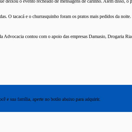
 que deixou o evento recheado de mensagens de carinho. Além disso, o 
idas. O tacacá e o churrasquinho foram os pratos mais pedidos da noite.
 Advocacia contou com o apoio das empresas Damasio, Drogaria Riach
ê e sua família, aperte no botão abaixo para adquirir.