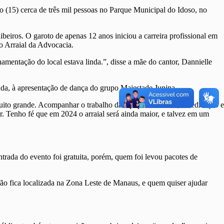
15) cerca de três mil pessoas no Parque Municipal do Idoso, no
beiros. O garoto de apenas 12 anos iniciou a carreira profissional em
o Arraial da Advocacia.
amentação do local estava linda.”, disse a mãe do cantor, Dannielle
da, à apresentação de dança do grupo Majestade Junina.
 muito grande. Acompanhar o trabalho da equipe CAAAM, a dedicação e
. Tenho fé que em 2024 o arraial será ainda maior, e talvez em um
rada do evento foi gratuita, porém, quem foi levou pacotes de
ção fica localizada na Zona Leste de Manaus, e quem quiser ajudar