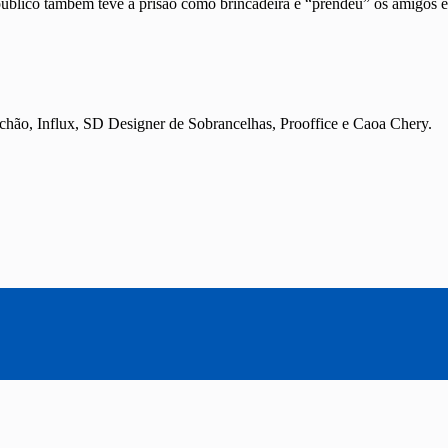
público também teve a prisão como brincadeira e “prendeu” os amigos e
ão, Influx, SD Designer de Sobrancelhas, Prooffice e Caoa Chery.