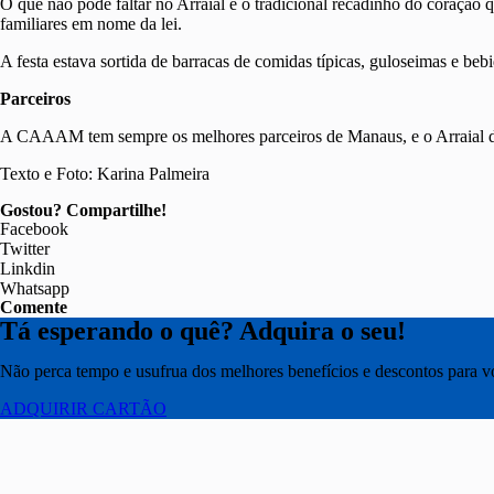
O que não pode faltar no Arraial é o tradicional recadinho do coração
familiares em nome da lei.
A festa estava sortida de barracas de comidas típicas, guloseimas e beb
Parceiros
A CAAAM tem sempre os melhores parceiros de Manaus, e o Arraial da
Texto e Foto: Karina Palmeira
Gostou? Compartilhe!
Facebook
Twitter
Linkdin
Whatsapp
Comente
Tá esperando o quê? Adquira o seu!
Não perca tempo e usufrua dos melhores benefícios e descontos para voc
ADQUIRIR CARTÃO