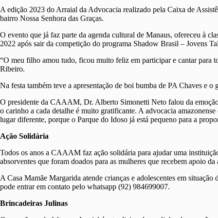
A edição 2023 do Arraial da Advocacia realizado pela Caixa de Assis
bairro Nossa Senhora das Graças.
O evento que já faz parte da agenda cultural de Manaus, ofereceu à cla
2022 após sair da competição do programa Shadow Brasil – Jovens Tal
“O meu filho amou tudo, ficou muito feliz em participar e cantar para 
Ribeiro.
Na festa também teve a apresentação de boi bumba de PA Chaves e o gr
O presidente da CAAAM, Dr. Alberto Simonetti Neto falou da emoção 
o carinho a cada detalhe é muito gratificante. A advocacia amazonense
lugar diferente, porque o Parque do Idoso já está pequeno para a propor
Ação Solidária
Todos os anos a CAAAM faz ação solidária para ajudar uma instituição
absorventes que foram doados para as mulheres que recebem apoio da 
A Casa Mamãe Margarida atende crianças e adolescentes em situação de 
pode entrar em contato pelo whatsapp (92) 984699007.
Brincadeiras Julinas