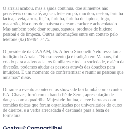
O arraial acabou, mas a ajuda continua, doe alimentos não
perecíveis como café, açúcar, leite em pó, mucilon, neston, farinha
láctea, aveia, arroz, feijão, farinha, farinha de tapioca, trigo,
macarrão, biscoitos de maisena e cream cracker e achocolatado.
Mas também pode doar roupas, sapatos, produtos de higiene
pessoal e de limpeza. Outras informações entre em contato pelo
telefone (92) 99494-7475.
O presidente da CAAAM, Dr. Alberto Simonetti Neto ressaltou a
tradição do Arraial. “Nosso evento já é tradição em Manaus, foi
criado para a advocacia, os familiares e toda a sociedade, e além da
diversão, podemos ajudar as pessoas através das doações para
intuições. É um momento de confraternizar e reunir as pessoas que
amamos” disse.
Durante o evento aconteceu os shows de boi bumbá com o cantor
P.A. Chaves, forró com a banda Pé de Serra, apresentação de
danças com a quadrilha Majestade Junina, e teve barracas com
comidas típicas que foram organizadas por universitários do curso
de direitos, e a verba arrecadada é destinada para a festa de
formatura.
Gostou? Compartilhe!