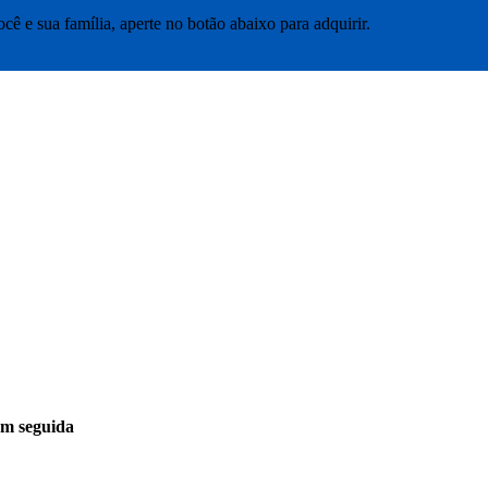
ê e sua família, aperte no botão abaixo para adquirir.
em seguida