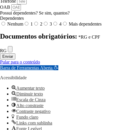
Telefone
OAB
Possui dependentes? Se sim, quantos?
Dependentes
Nenhum
1
2
3
4
Mais dependentes
Documentos obrigatórios:
*RG e CPF
RG
Enviar
Pular para o conteúdo
Barra de Ferramentas Aberta
Acessibilidade
Aumentar texto
Diminuir texto
Escala de Cinza
Alto constraste
Contraste negativo
Fundo claro
Links com sublinha
Fonte Legível