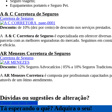
Seguro viagens;
Equipamentos portateis e Seguro Pet.
A & C Corretora de Seguros
Corretora de Seguros
Desconto:
de 10% (dez por cento) de desconto nos serviços prestados.
A
A &
C Corretora de Seguros
é especializada em oferecer diversas
parceria com as melhores seguradoras do mercado. Seguimos em constant
e eficácia.
AR Menezes Corretora de Seguros
Corretora de Seguros
Desconto:
12% Seguros Advocatícios | 05% a 10% Seguros Tradiciona
A
AR Menezes Corretora
é composta por profissionais capacitados pa
através de um ótimo atendimento.
Dúvidas ou sugestões de alteração?
Clique aqui para sugerir
Tá esperando o quê? Adquira o seu!