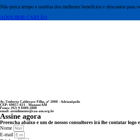
Não perca tempo e usufrua dos melhores benefícios e descontos para voc
ADQUIRIR CARTÃO
Av. Umberto Calderaro Filho, nº 2000 - Adrianópolis
CEP: 69057-021 - Manaus/AM
Fones: (92) 9 8409.1888
email: atendimento@caa-am.org.br
Assine agora
Preencha abaixo e um de nossos consultores irá lhe contatar logo 
Nome
E-mail