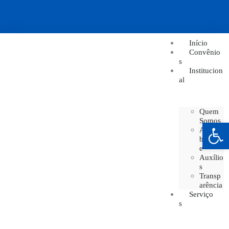
Início
Convênio
s
Institucion
al
Quem
Somos
Barra de Ferramentas Aberta
Acessi
bilidad
e
Auxílio
s
Transp
arência
Serviço
s