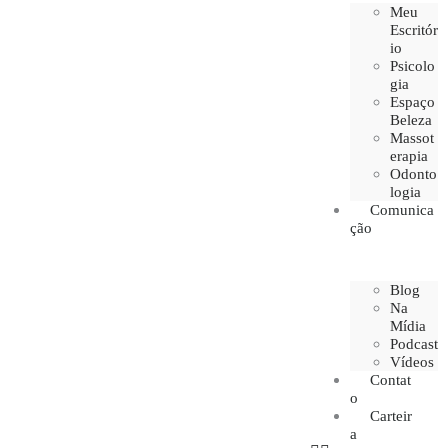
Meu
Escritór
io
Psicolo
gia
Espaço
Beleza
Massot
erapia
Odonto
logia
Comunica
ção
Blog
Na
Mídia
Podcast
Vídeos
Contat
o
Carteir
a