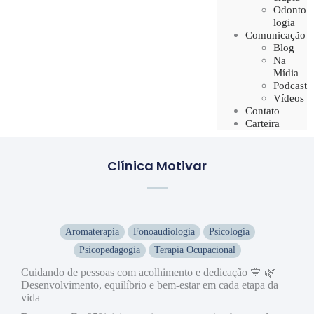
Odonto
logia
Comunicação
Blog
Na
Mídia
Podcast
Vídeos
Contato
Carteira
Clínica Motivar
Aromaterapia
Fonoaudiologia
Psicologia
Psicopedagogia
Terapia Ocupacional
Cuidando de pessoas com acolhimento e dedicação 💙 🌿
Desenvolvimento, equilíbrio e bem-estar em cada etapa da
vida