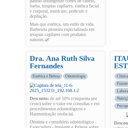
padrão abrangendo cortes de cabelo,
barba, terapias capilares, estética facial
e corporal, manicure, pedicure e
depilação.
Mais que estética, um estilo de vida.
Barbearia pioneira especializada em
terapias capilares com produtos
naturais.🌿
Dra. Ana Ruth Silva
ITA
Fernandes
EST
Estética e Beleza
Odontologia
Clínic
Fisiote
Labora
Desconto:
de até 50% (cinquenta por
Nutriç
cento) sobre o valor em consultas e em
Psicop
procedimentos odontológicos e
Harmonização orofacial.
Dentista e consultório odontológico -
Descon
Especialista:- Implante e Prótese sobre