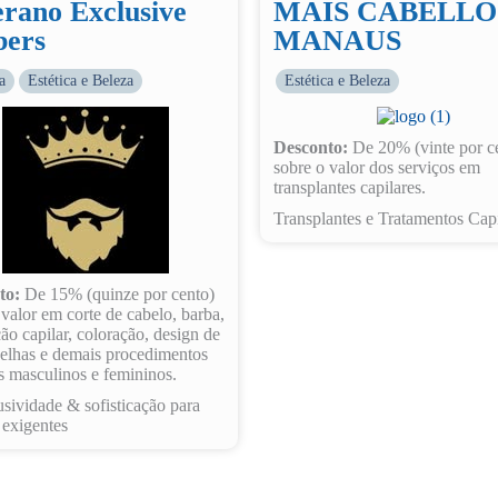
rano Exclusive
MAIS CABELLO
bers
MANAUS
a
Estética e Beleza
Estética e Beleza
Desconto:
De 20% (vinte por c
sobre o valor dos serviços em
transplantes capilares.
Transplantes e Tratamentos Capi
to:
De 15% (quinze por cento)
 valor em corte de cabelo, barba,
ção capilar, coloração, design de
elhas e demais procedimentos
os masculinos e femininos.
sividade & sofisticação para
 exigentes