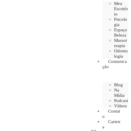
Meu
Escritór
io
Psicolo
gia
Espaço
Beleza
Massot
erapia
Odonto
logia
Comunica
ção
Blog
Na
Mídia
Podcast
Vídeos
Contat
o
Carteir
a