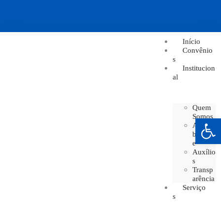
Início
Convênio
s
Institucion
al
Quem
Somos
Barra de Ferramentas Aberta
Acessi
bilidad
e
Auxílio
s
Transp
arência
Serviço
s