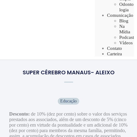
Odonto
logia
Comunicação
Blog
Na
Mídia
Podcast
Vídeos
Contato
Carteira
SUPER CÉREBRO MANAUS- ALEIXO
Educação
Desconto:
de 10% (dez por cento) sobre o valor dos serviços
prestados aos associados, além de um desconto de 5% (cinco
por cento) em virtude da pontualidade e um adicional de 10%
(dez por cento) para membros da mesma família, permitindo,
assim, a acumulação de descontos em casos de associados