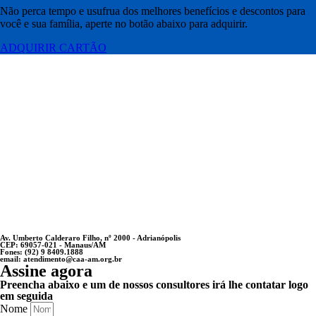
Não perca tempo e usufrua dos melhores benefícios e descontos para
você e sua família, aperte no botão abaixo para adquirir.
ADQUIRIR CARTÃO
Av. Umberto Calderaro Filho, nº 2000 - Adrianópolis
CEP: 69057-021 - Manaus/AM
Fones: (92) 9 8409.1888
email: atendimento@caa-am.org.br
Assine agora
Preencha abaixo e um de nossos consultores irá lhe contatar logo
em seguida
Nome