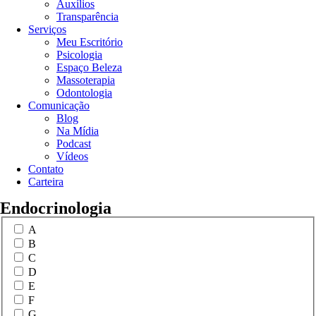
Auxílios
Transparência
Serviços
Meu Escritório
Psicologia
Espaço Beleza
Massoterapia
Odontologia
Comunicação
Blog
Na Mídia
Podcast
Vídeos
Contato
Carteira
Endocrinologia
A
B
C
D
E
F
G