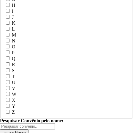
H
I
J
K
L
M
N
O
P
Q
R
S
T
U
V
W
X
Y
Z
Pesquisar Convênio pelo nome:
Limpar Busca