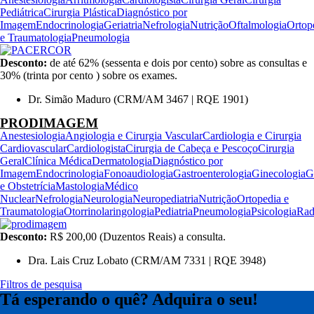
Pediátrica
Cirurgia Plástica
Diagnóstico por
Imagem
Endocrinologia
Geriatria
Nefrologia
Nutrição
Oftalmologia
Ortop
e Traumatologia
Pneumologia
Desconto:
de até 62% (sessenta e dois por cento) sobre as consultas e
30% (trinta por cento ) sobre os exames.
Dr. Simão Maduro (CRM/AM 3467 | RQE 1901)
PRODIMAGEM
Anestesiologia
Angiologia e Cirurgia Vascular
Cardiologia e Cirurgia
Cardiovascular
Cardiologista
Cirurgia de Cabeça e Pescoço
Cirurgia
Geral
Clínica Médica
Dermatologia
Diagnóstico por
Imagem
Endocrinologia
Fonoaudiologia
Gastroenterologia
Ginecologia
G
e Obstetrícia
Mastologia
Médico
Nuclear
Nefrologia
Neurologia
Neuropediatria
Nutrição
Ortopedia e
Traumatologia
Otorrinolaringologia
Pediatria
Pneumologia
Psicologia
Rad
Desconto:
R$ 200,00 (Duzentos Reais) a consulta.
Dra. Lais Cruz Lobato (CRM/AM 7331 | RQE 3948)
Filtros de pesquisa
Tá esperando o quê? Adquira o seu!