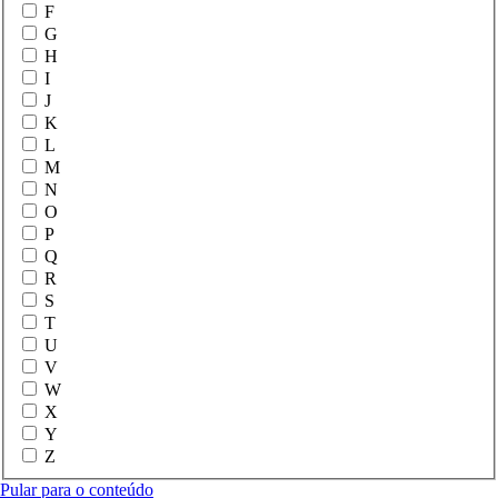
F
G
H
I
J
K
L
M
N
O
P
Q
R
S
T
U
V
W
X
Y
Z
Pular para o conteúdo