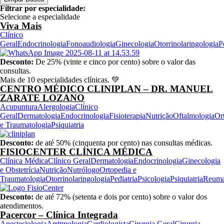
Filtrar por especialidade:
Selecione a especialidade
Viva Mais
Clínico
Geral
Endocrinologia
Fonoaudiologia
Ginecologia
Otorrinolaringologia
P
Desconto:
De 25% (vinte e cinco por cento) sobre o valor das
consultas.
Mais de 10 especialidades clínicas. 💚
CENTRO MÉDICO CLINIPLAN – DR. MANUEL
ZARATE LOZANO
Acupuntura
Alergologia
Clínico
Geral
Dermatologia
Endocrinologia
Fisioterapia
Nutrição
Oftalmologia
Or
e Traumatologia
Psiquiatria
Desconto:
de até 50% (cinquenta por cento) nas consultas médicas.
FISIOCENTER CLÍNICA MÉDICA
Clínica Médica
Clínico Geral
Dermatologia
Endocrinologia
Ginecologia
e Obstetrícia
Nutrição
Nutrólogo
Ortopedia e
Traumatologia
Otorrinolaringologia
Pediatria
Psicologia
Psiquiatria
Reuma
Desconto:
de até 72% (setenta e dois por cento) sobre o valor dos
atendimentos.
Pacercor – Clínica Integrada
Anestesiologia
Arritmologia
Cardiologista
Cirurgia Geral
Cirurgia