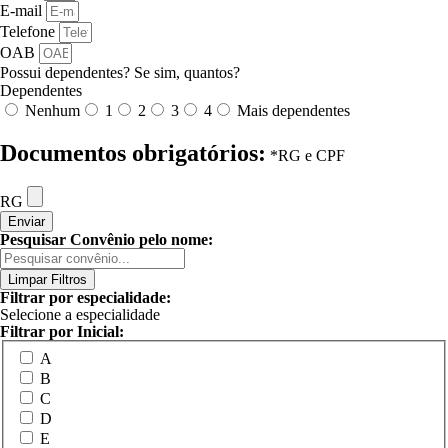
E-mail
Telefone
OAB
Possui dependentes? Se sim, quantos?
Dependentes
Nenhum
1
2
3
4
Mais dependentes
Documentos obrigatórios:
*RG e CPF
RG
Enviar
Pesquisar Convênio pelo nome:
Limpar Filtros
Filtrar por especialidade:
Selecione a especialidade
Filtrar por Inicial:
A
B
C
D
E