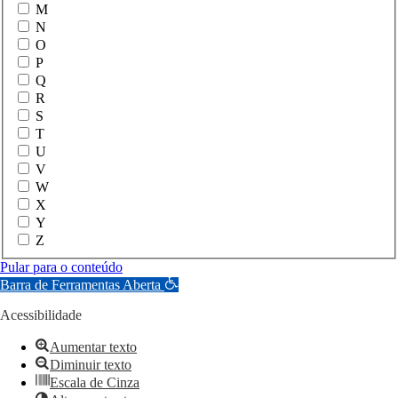
M
N
O
P
Q
R
S
T
U
V
W
X
Y
Z
Pular para o conteúdo
Barra de Ferramentas Aberta
Acessibilidade
Aumentar texto
Diminuir texto
Escala de Cinza