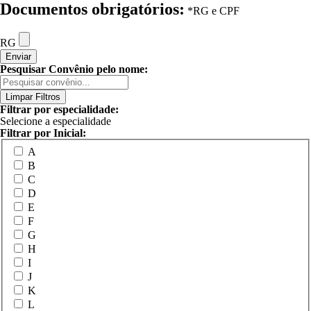
Documentos obrigatórios:
*RG e CPF
RG
Enviar
Pesquisar Convênio pelo nome:
Limpar Filtros
Filtrar por especialidade:
Selecione a especialidade
Filtrar por Inicial:
A
B
C
D
E
F
G
H
I
J
K
L