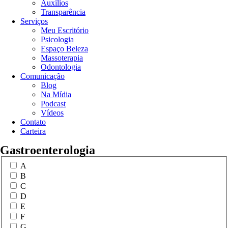
Auxílios
Transparência
Serviços
Meu Escritório
Psicologia
Espaço Beleza
Massoterapia
Odontologia
Comunicação
Blog
Na Mídia
Podcast
Vídeos
Contato
Carteira
Gastroenterologia
A
B
C
D
E
F
G