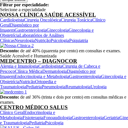
Filtrar por especialidade:
Selecione a especialidade
NOSSA CLÍNICA SAÚDE ACESSÍVEL
Cardiologista
Cirurgia Oncológica
Cirurgia Torácica
Clínico
Geral
Diagnóstico por
Imagem
Gastroenterologia
Ginecologia
Ginecologia e
Obstetrícia
Laboratórios de Análises
Clínicas
Neurologia
Nutrição
Psicologia
Psiquiatria
Desconto:
de até 40% (quarenta por cento) em consultas e exames.
Saúde Acessível e Humanizada
MEDCENTRO – DIAGNOCOR
Alergia e Imunologia
Cardiologista
Cirurgia de Cabeça e
Pescoço
Clínica Médica
Dermatologia
Diagnóstico por
Imagem
Endocrinologia e Metabologia
Gastroenterologia
Ginecologia e
Obstetrícia
Nutrição
Ortopedia e
Traumatologia
Pediatria
Pneumologia
Reumatologia
Urologia
Desconto:
de até 36% (trinta e dois por cento) em consultas médicas e
exames.
CENTRO MÉDICO SALUS
Clínico Geral
Endocrinologia e
Metabologia
Fisioterapia
Fonoaudiologia
Gastroenterologia
Geriatria
Gine
e Traumatologia
Pediatria
Psicologia