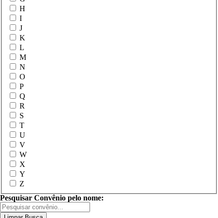
H
I
J
K
L
M
N
O
P
Q
R
S
T
U
V
W
X
Y
Z
Pesquisar Convênio pelo nome:
Limpar Busca