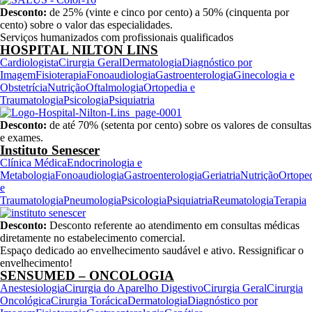
Desconto:
de 25% (vinte e cinco por cento) a 50% (cinquenta por
cento) sobre o valor das especialidades.
Serviços humanizados com profissionais qualificados
HOSPITAL NILTON LINS
Cardiologista
Cirurgia Geral
Dermatologia
Diagnóstico por
Imagem
Fisioterapia
Fonoaudiologia
Gastroenterologia
Ginecologia e
Obstetrícia
Nutrição
Oftalmologia
Ortopedia e
Traumatologia
Psicologia
Psiquiatria
Desconto:
de até 70% (setenta por cento) sobre os valores de consultas
e exames.
Instituto Senescer
Clínica Médica
Endocrinologia e
Metabologia
Fonoaudiologia
Gastroenterologia
Geriatria
Nutrição
Ortope
e
Traumatologia
Pneumologia
Psicologia
Psiquiatria
Reumatologia
Terapia
Desconto:
Desconto referente ao atendimento em consultas médicas
diretamente no estabelecimento comercial.
Espaço dedicado ao envelhecimento saudável e ativo. Ressignificar o
envelhecimento!
SENSUMED – ONCOLOGIA
Anestesiologia
Cirurgia do Aparelho Digestivo
Cirurgia Geral
Cirurgia
Oncológica
Cirurgia Torácica
Dermatologia
Diagnóstico por