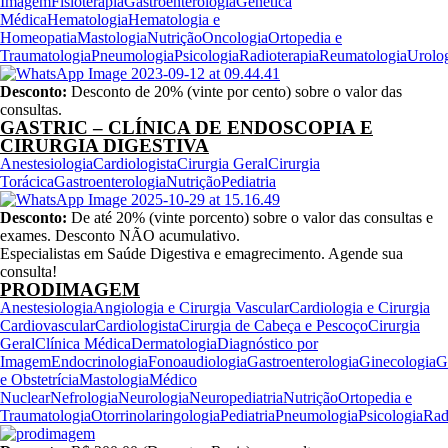
Imagem
Fisioterapia
Gastroenterologia
Genética
Médica
Hematologia
Hematologia e
Homeopatia
Mastologia
Nutrição
Oncologia
Ortopedia e
Traumatologia
Pneumologia
Psicologia
Radioterapia
Reumatologia
Urolo
Desconto:
Desconto de 20% (vinte por cento) sobre o valor das
consultas.
GASTRIC – CLÍNICA DE ENDOSCOPIA E
CIRURGIA DIGESTIVA
Anestesiologia
Cardiologista
Cirurgia Geral
Cirurgia
Torácica
Gastroenterologia
Nutrição
Pediatria
Desconto:
De até 20% (vinte porcento) sobre o valor das consultas e
exames. Desconto NÃO acumulativo.
Especialistas em Saúde Digestiva e emagrecimento. Agende sua
consulta!
PRODIMAGEM
Anestesiologia
Angiologia e Cirurgia Vascular
Cardiologia e Cirurgia
Cardiovascular
Cardiologista
Cirurgia de Cabeça e Pescoço
Cirurgia
Geral
Clínica Médica
Dermatologia
Diagnóstico por
Imagem
Endocrinologia
Fonoaudiologia
Gastroenterologia
Ginecologia
G
e Obstetrícia
Mastologia
Médico
Nuclear
Nefrologia
Neurologia
Neuropediatria
Nutrição
Ortopedia e
Traumatologia
Otorrinolaringologia
Pediatria
Pneumologia
Psicologia
Rad