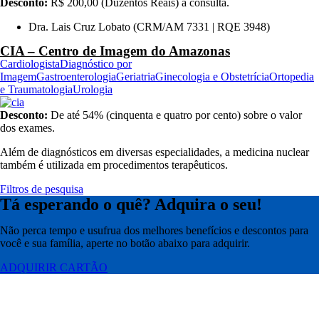
Desconto:
R$ 200,00 (Duzentos Reais) a consulta.
Dra. Lais Cruz Lobato (CRM/AM 7331 | RQE 3948)
CIA – Centro de Imagem do Amazonas
Cardiologista
Diagnóstico por
Imagem
Gastroenterologia
Geriatria
Ginecologia e Obstetrícia
Ortopedia
e Traumatologia
Urologia
Desconto:
De até 54% (cinquenta e quatro por cento) sobre o valor
dos exames.
Além de diagnósticos em diversas especialidades, a medicina nuclear
também é utilizada em procedimentos terapêuticos.
Filtros de pesquisa
Tá esperando o quê? Adquira o seu!
Não perca tempo e usufrua dos melhores benefícios e descontos para
você e sua família, aperte no botão abaixo para adquirir.
ADQUIRIR CARTÃO