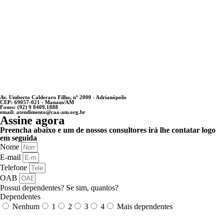
Av. Umberto Calderaro Filho, nº 2000 - Adrianópolis
CEP: 69057-021 - Manaus/AM
Fones: (92) 9 8409.1888
email: atendimento@caa-am.org.br
Assine agora
Preencha abaixo e um de nossos consultores irá lhe contatar logo
em seguida
Nome
E-mail
Telefone
OAB
Possui dependentes? Se sim, quantos?
Dependentes
Nenhum
1
2
3
4
Mais dependentes