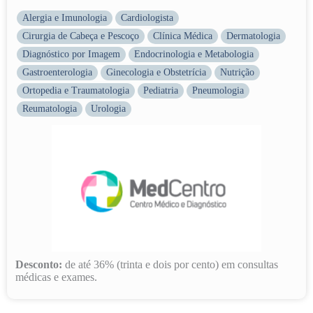
Alergia e Imunologia
Cardiologista
Cirurgia de Cabeça e Pescoço
Clínica Médica
Dermatologia
Diagnóstico por Imagem
Endocrinologia e Metabologia
Gastroenterologia
Ginecologia e Obstetrícia
Nutrição
Ortopedia e Traumatologia
Pediatria
Pneumologia
Reumatologia
Urologia
Desconto:
de até 36% (trinta e dois por cento) em consultas
médicas e exames.