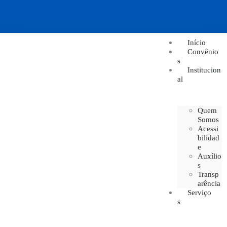
Início
Convênio
s
Institucion
al
Quem
Somos
Acessi
bilidad
e
Auxílio
s
Transp
arência
Serviço
s