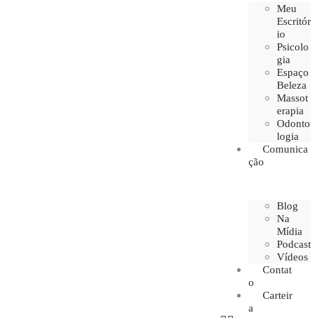
Meu
Escritór
io
Psicolo
gia
Espaço
Beleza
Massot
erapia
Odonto
logia
Comunica
ção
Blog
Na
Mídia
Podcast
Vídeos
Contat
o
Carteir
a