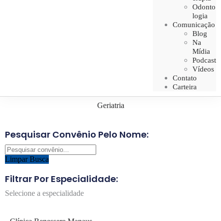
Odonto
logia
Comunicação
Blog
Na
Mídia
Podcast
Vídeos
Contato
Carteira
Geriatria
Pesquisar Convênio Pelo Nome:
Limpar Busca
Filtrar Por Especialidade:
Selecione a especialidade