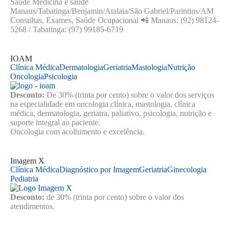
Saúde Medicina e saúde
Manaus/Tabatinga/Benjamin/Atalaia/São Gabriel/Parintins/AM
Consultas, Exames, Saúde Ocupacional 📲 Manaus: (92) 98124-
5268 / Tabatinga: (97) 99185-6719
IOAM
Clínica Médica
Dermatologia
Geriatria
Mastologia
Nutrição
Oncologia
Psicologia
Desconto:
De 30% (trinta por cento) sobre o valor dos serviços
na especialidade em oncologia clínica, mastologia, clínica
médica, dermatologia, geriatra, paliativo, psicologia, nutrição e
suporte integral ao paciente.
Oncologia com acolhimento e excelência.
Imagem X
Clínica Médica
Diagnóstico por Imagem
Geriatria
Ginecologia
Pediatria
Desconto:
de 30% (trinta por cento) sobre o valor dos
atendimentos.