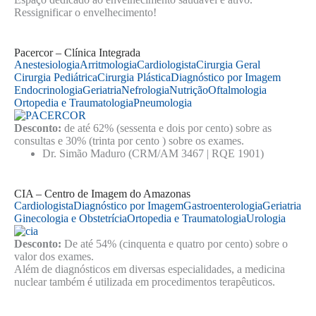
Ressignificar o envelhecimento!
Pacercor – Clínica Integrada
Anestesiologia
Arritmologia
Cardiologista
Cirurgia Geral
Cirurgia Pediátrica
Cirurgia Plástica
Diagnóstico por Imagem
Endocrinologia
Geriatria
Nefrologia
Nutrição
Oftalmologia
Ortopedia e Traumatologia
Pneumologia
Desconto:
de até 62% (sessenta e dois por cento) sobre as
consultas e 30% (trinta por cento ) sobre os exames.
Dr. Simão Maduro (CRM/AM 3467 | RQE 1901)
CIA – Centro de Imagem do Amazonas
Cardiologista
Diagnóstico por Imagem
Gastroenterologia
Geriatria
Ginecologia e Obstetrícia
Ortopedia e Traumatologia
Urologia
Desconto:
De até 54% (cinquenta e quatro por cento) sobre o
valor dos exames.
Além de diagnósticos em diversas especialidades, a medicina
nuclear também é utilizada em procedimentos terapêuticos.