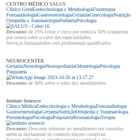
CENTRO MÉDICO SALUS
Clínico Geral
Endocrinologia e Metabologia
Fisioterapia
Fonoaudiologia
Gastroenterologia
Geriatria
Ginecologia
Nutrição
Ortopedia e Traumatologia
Pediatria
Psicologia
Desconto:
de 25% (vinte e cinco por cento) a 50% (cinquenta
por cento) sobre o valor das especialidades.
Serviços humanizados com profissionais qualificados
NEUROCENTER
Geriatria
Neurologia
Neuropediatria
Odontologia
Psicologia
Psiquiatria
Desconto:
de 40% sobre o valor dos atendimentos.
Instituto Senescer
Clínica Médica
Endocrinologia e Metabologia
Fonoaudiologia
Gastroenterologia
Geriatria
Nutrição
Ortopedia e Traumatologia
Pneumologia
Psicologia
Psiquiatria
Reumatologia
Terapia
Desconto:
Desconto referente ao atendimento em consultas
médicas diretamente no estabelecimento comercial.
Espaço dedicado ao envelhecimento saudável e ativo.