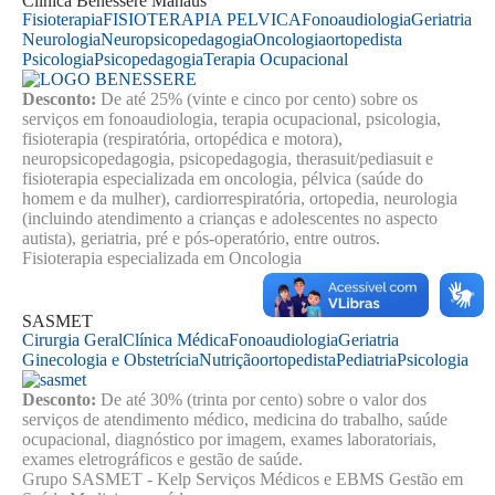
Clínica Benessere Manaus
Fisioterapia
FISIOTERAPIA PELVICA
Fonoaudiologia
Geriatria
Neurologia
Neuropsicopedagogia
Oncologia
ortopedista
Psicologia
Psicopedagogia
Terapia Ocupacional
Desconto:
De até 25% (vinte e cinco por cento) sobre os
serviços em fonoaudiologia, terapia ocupacional, psicologia,
fisioterapia (respiratória, ortopédica e motora),
neuropsicopedagogia, psicopedagogia, therasuit/pediasuit e
fisioterapia especializada em oncologia, pélvica (saúde do
homem e da mulher), cardiorrespiratória, ortopedia, neurologia
(incluindo atendimento a crianças e adolescentes no aspecto
autista), geriatria, pré e pós-operatório, entre outros.
Fisioterapia especializada em Oncologia
SASMET
Cirurgia Geral
Clínica Médica
Fonoaudiologia
Geriatria
Ginecologia e Obstetrícia
Nutrição
ortopedista
Pediatria
Psicologia
Desconto:
De até 30% (trinta por cento) sobre o valor dos
serviços de atendimento médico, medicina do trabalho, saúde
ocupacional, diagnóstico por imagem, exames laboratoriais,
exames eletrográficos e gestão de saúde.
Grupo SASMET - Kelp Serviços Médicos e EBMS Gestão em