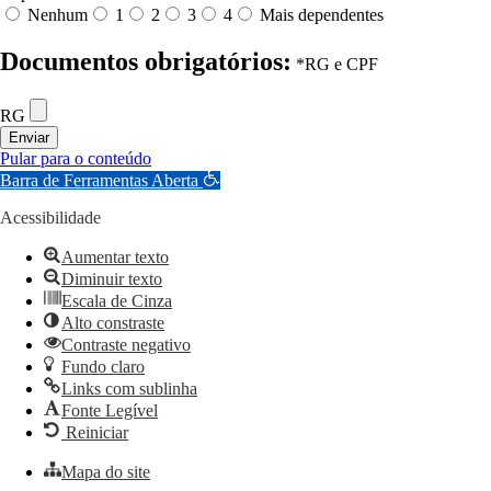
Nenhum
1
2
3
4
Mais dependentes
Documentos obrigatórios:
*RG e CPF
RG
Enviar
Pular para o conteúdo
Barra de Ferramentas Aberta
Acessibilidade
Aumentar texto
Diminuir texto
Escala de Cinza
Alto constraste
Contraste negativo
Fundo claro
Links com sublinha
Fonte Legível
Reiniciar
Mapa do site