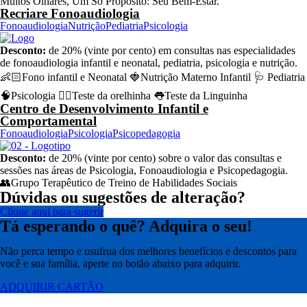
Muitos Olhares, Um Só Propósito: Seu Bem-Estar.
Recriare Fonoaudiologia
Fonoaudiologia
Nutrição
Pediatria
Psicologia
Desconto:
de 20% (vinte por cento) em consultas nas especialidades
de fonoaudiologia infantil e neonatal, pediatria, psicologia e nutrição.
👶🏻Fono infantil e Neonatal 🍓Nutrição Materno Infantil 🩺 Pediatria
🧠Psicologia 👂🏼Teste da orelhinha 👅Teste da Linguinha
Centro de Desenvolvimento Infantil e
Comportamental
Fonoaudiologia
Psicologia
Psicopedagogia
Desconto:
de 20% (vinte por cento) sobre o valor das consultas e
sessões nas áreas de Psicologia, Fonoaudiologia e Psicopedagogia.
👥Grupo Terapêutico de Treino de Habilidades Sociais
Dúvidas ou sugestões de alteração?
Clique aqui para sugerir
Tá esperando o quê? Adquira o seu!
Não perca tempo e usufrua dos melhores benefícios e descontos para
você e sua família, aperte no botão abaixo para adquirir.
ADQUIRIR CARTÃO