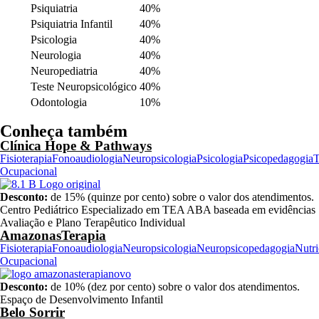
Psiquiatria
40%
Psiquiatria Infantil
40%
Psicologia
40%
Neurologia
40%
Neuropediatria
40%
Teste Neuropsicológico
40%
Odontologia
10%
Conheça também
Clínica Hope & Pathways
Fisioterapia
Fonoaudiologia
Neuropsicologia
Psicologia
Psicopedagogia
T
Ocupacional
Desconto:
de 15% (quinze por cento) sobre o valor dos atendimentos.
Centro Pediátrico Especializado em TEA ABA baseada em evidências
Avaliação e Plano Terapêutico Individual
AmazonasTerapia
Fisioterapia
Fonoaudiologia
Neuropsicologia
Neuropsicopedagogia
Nutr
Ocupacional
Desconto:
de 10% (dez por cento) sobre o valor dos atendimentos.
Espaço de Desenvolvimento Infantil
Belo Sorrir