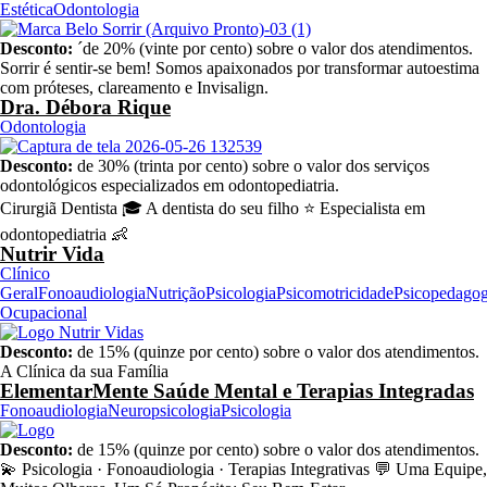
Estética
Odontologia
Desconto:
´de 20% (vinte por cento) sobre o valor dos atendimentos.
Sorrir é sentir-se bem! Somos apaixonados por transformar autoestima
com próteses, clareamento e Invisalign.
Dra. Débora Rique
Odontologia
Desconto:
de 30% (trinta por cento) sobre o valor dos serviços
odontológicos especializados em odontopediatria.
Cirurgiã Dentista 🎓 A dentista do seu filho ⭐ Especialista em
odontopediatria 👶
Nutrir Vida
Clínico
Geral
Fonoaudiologia
Nutrição
Psicologia
Psicomotricidade
Psicopedagog
Ocupacional
Desconto:
de 15% (quinze por cento) sobre o valor dos atendimentos.
A Clínica da sua Família
ElementarMente Saúde Mental e Terapias Integradas
Fonoaudiologia
Neuropsicologia
Psicologia
Desconto:
de 15% (quinze por cento) sobre o valor dos atendimentos.
💫 Psicologia · Fonoaudiologia · Terapias Integrativas 💬 Uma Equipe,