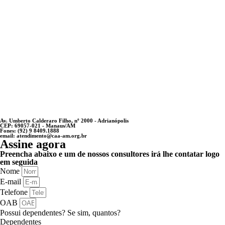
Av. Umberto Calderaro Filho, nº 2000 - Adrianópolis
CEP: 69057-021 - Manaus/AM
Fones: (92) 9 8409.1888
email: atendimento@caa-am.org.br
Assine agora
Preencha abaixo e um de nossos consultores irá lhe contatar logo
em seguida
Nome
E-mail
Telefone
OAB
Possui dependentes? Se sim, quantos?
Dependentes