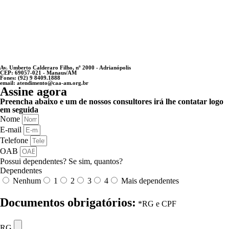
Av. Umberto Calderaro Filho, nº 2000 - Adrianópolis
CEP: 69057-021 - Manaus/AM
Fones: (92) 9 8409.1888
email: atendimento@caa-am.org.br
Assine agora
Preencha abaixo e um de nossos consultores irá lhe contatar logo
em seguida
Nome
E-mail
Telefone
OAB
Possui dependentes? Se sim, quantos?
Dependentes
Nenhum
1
2
3
4
Mais dependentes
Documentos obrigatórios:
*RG e CPF
RG