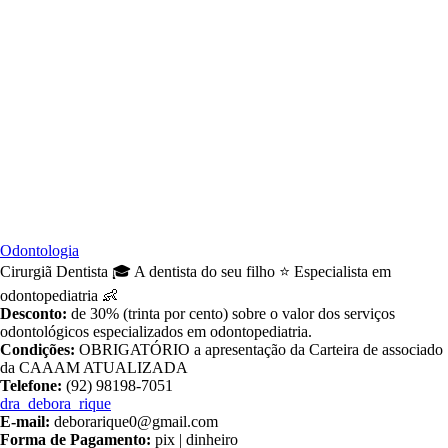
Odontologia
Cirurgiã Dentista 🎓 A dentista do seu filho ⭐ Especialista em
odontopediatria 👶
Desconto:
de 30% (trinta por cento) sobre o valor dos serviços
odontológicos especializados em odontopediatria.
Condições:
OBRIGATÓRIO a apresentação da Carteira de associado
da CAAAM ATUALIZADA
Telefone:
(92) 98198-7051
dra_debora_rique
E-mail:
deborarique0@gmail.com
Forma de Pagamento:
pix | dinheiro