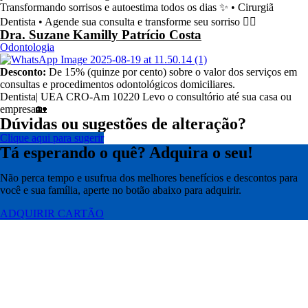
Transformando sorrisos e autoestima todos os dias ✨ • Cirurgiã
Dentista • Agende sua consulta e transforme seu sorriso 👇🏻
Dra. Suzane Kamilly Patrício Costa
Odontologia
Desconto:
De 15% (quinze por cento) sobre o valor dos serviços em
consultas e procedimentos odontológicos domiciliares.
Dentista| UEA CRO-Am 10220 Levo o consultório até sua casa ou
empresa🏡
Dúvidas ou sugestões de alteração?
Clique aqui para sugerir
Tá esperando o quê? Adquira o seu!
Não perca tempo e usufrua dos melhores benefícios e descontos para
você e sua família, aperte no botão abaixo para adquirir.
ADQUIRIR CARTÃO