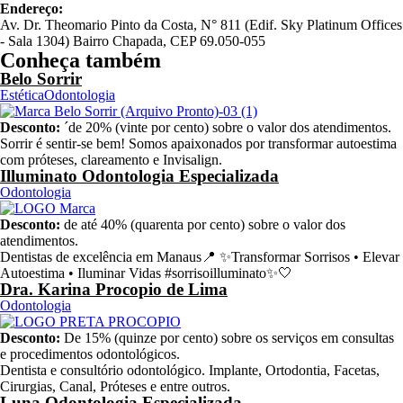
Endereço:
Av. Dr. Theomario Pinto da Costa, N° 811 (Edif. Sky Platinum Offices
- Sala 1304) Bairro Chapada, CEP 69.050-055
Conheça também
Belo Sorrir
Estética
Odontologia
Desconto:
´de 20% (vinte por cento) sobre o valor dos atendimentos.
Sorrir é sentir-se bem! Somos apaixonados por transformar autoestima
com próteses, clareamento e Invisalign.
Illuminato Odontologia Especializada
Odontologia
Desconto:
de até 40% (quarenta por cento) sobre o valor dos
atendimentos.
Dentistas de excelência em Manaus📍 ✨Transformar Sorrisos • Elevar
Autoestima • Iluminar Vidas #sorrisoilluminato✨🤍
Dra. Karina Procopio de Lima
Odontologia
Desconto:
De 15% (quinze por cento) sobre os serviços em consultas
e procedimentos odontológicos.
Dentista e consultório odontológico. Implante, Ortodontia, Facetas,
Cirurgias, Canal, Próteses e entre outros.
Luna Odontologia Especializada