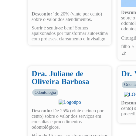
Descon
Desconto:
´de 20% (vinte por cento)
sobre o
sobre o valor dos atendimentos.
odontol
Sorrir é sentir-se bem! Somos
odontop
apaixonados por transformar autoestima
Cirurgi
com próteses, clareamento e Invisalign.
filho ⭐
👶
Dra. Juliane de
Dr.
Oliveira Barbosa
Odonto
Odontologia
Descon
cento) 
Desconto:
De 25% (vinte e cinco por
procedi
cento) sobre o valor dos serviços em
consultas e procedimentos
odontológicos.
Há + de 15 anos transformando sorrisos