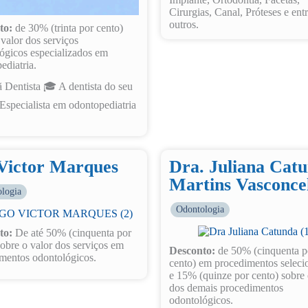
Cirurgias, Canal, Próteses e ent
outros.
to:
de 30% (trinta por cento)
 valor dos serviços
ógicos especializados em
ediatria.
ã Dentista 🎓 A dentista do seu
 Especialista em odontopediatria
 Victor Marques
Dra. Juliana Cat
Martins Vasconce
logia
Odontologia
to:
De até 50% (cinquenta por
sobre o valor dos serviços em
Desconto:
de 50% (cinquenta p
mentos odontológicos.
cento) em procedimentos seleci
e 15% (quinze por cento) sobre 
dos demais procedimentos
odontológicos.