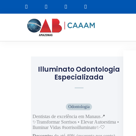
Illuminato Odontologia
Especializada
Odontologia
Dentistas de excelência em Manaus📍
✨Transformar Sorrisos • Elevar Autoestima •
Iluminar Vidas #sorrisoilluminato✨🤍
Desconto:
de até 40% (quarenta por cento)