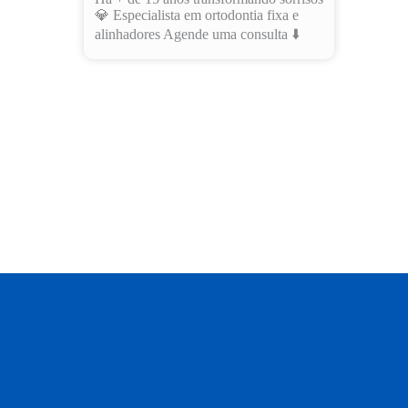
💎 Especialista em ortodontia fixa e
alinhadores Agende uma consulta ⬇️