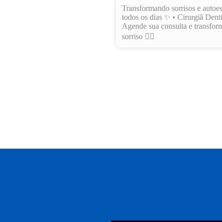
Transformando sorrisos e autoe
todos os dias ✨ • Cirurgiã Denti
Agende sua consulta e transfor
sorriso 👇🏻