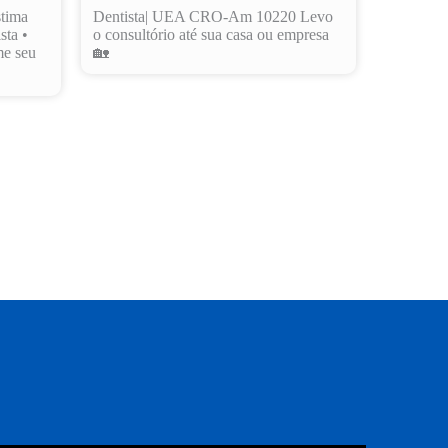
stima
Dentista| UEA CRO-Am 10220 Levo
sta •
o consultório até sua casa ou empresa
me seu
🏡