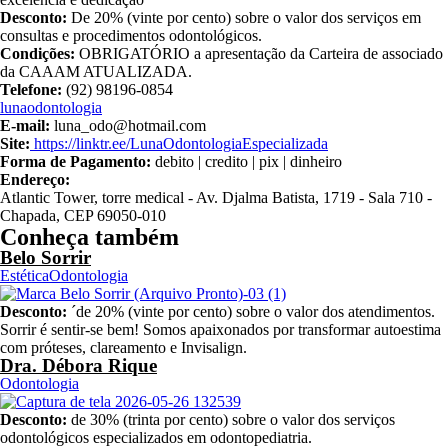
Desconto:
De 20% (vinte por cento) sobre o valor dos serviços em
consultas e procedimentos odontológicos.
Condições:
OBRIGATÓRIO a apresentação da Carteira de associado
da CAAAM ATUALIZADA.
Telefone:
(92) 98196-0854
lunaodontologia
E-mail:
luna_odo@hotmail.com
Site:
https://linktr.ee/LunaOdontologiaEspecializada
Forma de Pagamento:
debito | credito | pix | dinheiro
Endereço:
Atlantic Tower, torre medical - Av. Djalma Batista, 1719 - Sala 710 -
Chapada, CEP 69050-010
Conheça também
Belo Sorrir
Estética
Odontologia
Desconto:
´de 20% (vinte por cento) sobre o valor dos atendimentos.
Sorrir é sentir-se bem! Somos apaixonados por transformar autoestima
com próteses, clareamento e Invisalign.
Dra. Débora Rique
Odontologia
Desconto:
de 30% (trinta por cento) sobre o valor dos serviços
odontológicos especializados em odontopediatria.