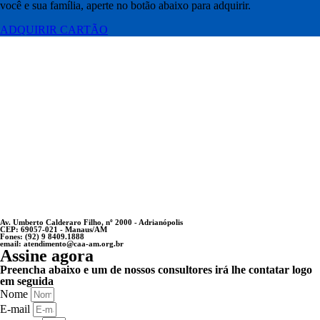
você e sua família, aperte no botão abaixo para adquirir.
ADQUIRIR CARTÃO
Av. Umberto Calderaro Filho, nº 2000 - Adrianópolis
CEP: 69057-021 - Manaus/AM
Fones: (92) 9 8409.1888
email: atendimento@caa-am.org.br
Assine agora
Preencha abaixo e um de nossos consultores irá lhe contatar logo
em seguida
Nome
E-mail