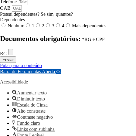
Telefone
OAB
Possui dependentes? Se sim, quantos?
Dependentes
Nenhum
1
2
3
4
Mais dependentes
Documentos obrigatórios:
*RG e CPF
RG
Enviar
Pular para o conteúdo
Barra de Ferramentas Aberta
Acessibilidade
Aumentar texto
Diminuir texto
Escala de Cinza
Alto constraste
Contraste negativo
Fundo claro
Links com sublinha
Fonte Legível