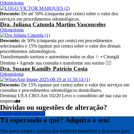
Odontologia
Desconto:
De até 50% (cinquenta por cento) sobre o valor dos
serviços em procedimentos odontológicos.
Dra. Juliana Catunda Martins Vasconcelos
Odontologia
Desconto:
de 50% (cinquenta por cento) em procedimentos
selecionados e 15% (quinze por cento) sobre o valor dos demais
procedimentos odontológicos.
Transformando sorrisos e autoestima todos os dias ✨ • Cirurgiã
Dentista • Agende sua consulta e transforme seu sorriso 👇🏻
Dra. Suzane Kamilly Patrício Costa
Odontologia
Desconto:
De 15% (quinze por cento) sobre o valor dos serviços em
consultas e procedimentos odontológicos domiciliares.
Dentista| UEA CRO-Am 10220 Levo o consultório até sua casa ou
empresa🏡
Dúvidas ou sugestões de alteração?
Clique aqui para sugerir
Tá esperando o quê? Adquira o seu!
Não perca tempo e usufrua dos melhores benefícios e descontos para