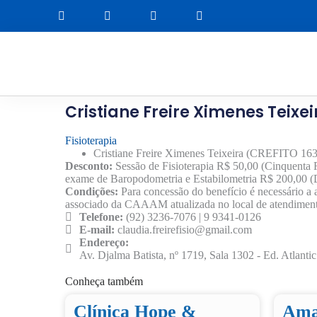
Cristiane Freire Ximenes Teixei
Fisioterapia
Cristiane Freire Ximenes Teixeira (CREFITO 16
Desconto:
Sessão de Fisioterapia R$ 50,00 (Cinquenta R
exame de Baropodometria e Estabilometria R$ 200,00 (
Condições:
Para concessão do benefício é necessário a a
associado da CAAAM atualizada no local de atendimen
Telefone:
(92) 3236-7076 | 9 9341-0126
E-mail:
claudia.freirefisio@gmail.com
Endereço:
Av. Djalma Batista, nº 1719, Sala 1302 - Ed. Atlant
Conheça também
Clínica Hope &
Ama