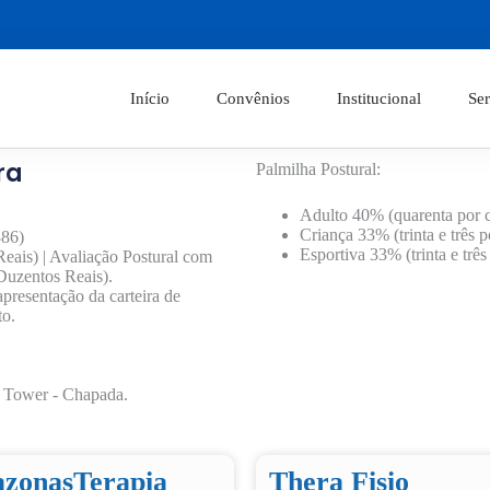
Início
Convênios
Institucional
Ser
ra
Palmilha Postural:
Adulto 40% (quarenta por c
Criança 33% (trinta e três p
386)
Esportiva 33% (trinta e três
eais) | Avaliação Postural com
Duzentos Reais).
presentação da carteira de
to.
ic Tower - Chapada.
zonasTerapia
Thera Fisio