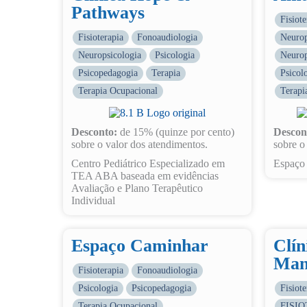
Pathways
Fisiote
Fisioterapia
Fonoaudiologia
Neurop
Neuropsicologia
Psicologia
Neurop
Psicopedagogia
Terapia
Psicol
Terapia Ocupacional
Terapi
Desconto:
de 15% (quinze por cento)
Descon
sobre o valor dos atendimentos.
sobre o
Centro Pediátrico Especializado em
Espaço 
TEA ABA baseada em evidências
Avaliação e Plano Terapêutico
Individual
Espaço Caminhar
Clín
Man
Fisioterapia
Fonoaudiologia
Psicologia
Psicopedagogia
Fisiote
Terapia Ocupacional
FISI