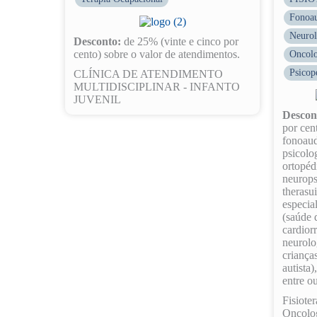
Fonoau
Neurol
Desconto:
de 25% (vinte e cinco por
cento) sobre o valor de atendimentos.
Oncolo
Psicop
CLÍNICA DE ATENDIMENTO
MULTIDISCIPLINAR - INFANTO
JUVENIL
Descon
por cen
fonoaud
psicolog
ortopéd
neurops
therasui
especia
(saúde 
cardiorr
neurolo
criança
autista)
entre ou
Fisiote
Oncolo